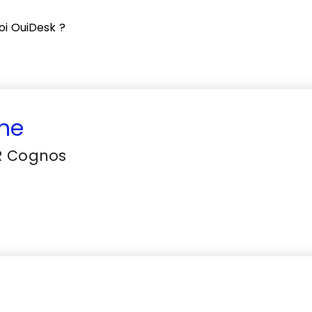
oi OuiDesk ?
ne
R Cognos