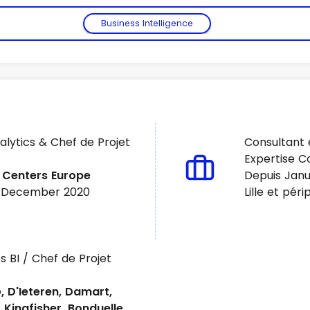
Business Intelligence
lytics & Chef de Projet
Consultant e
Expertise C
Voir plus
n Centers Europe
Depuis Janu
à December 2020
Lille et péri
 BI / Chef de Projet
 D'Ieteren, Damart,
Kingfisher, Bonduelle,