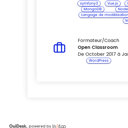
symfony3
Vue.js
MongoDB
Node.
Langage de modélisation 
M
Formateur/Coach
Open Classroom
De October 2017 à Ja
WordPress
powered by