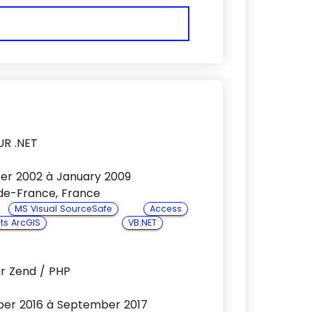
R .NET
r 2002 à January 2009
s-de-France, France
MS Visual SourceSafe
Access
ts ArcGIS
VB.NET
r Zend / PHP
er 2016 à September 2017