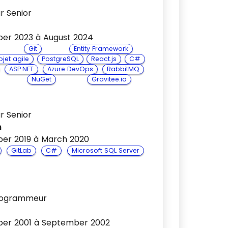
r Senior
er 2023 à August 2024
Git
Entity Framework
jet agile
PostgreSQL
React.js
C#
ASP.NET
Azure DevOps
RabbitMQ
NuGet
Gravitee.io
r Senior
h
er 2019 à March 2020
GitLab
C#
Microsoft SQL Server
rogrammeur
er 2001 à September 2002