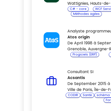
Wattignies, Hauts-de
C# - core
WCF Servi
Méthodes agiles
Analyste programme
Atos origin
De April 1998 à Septe
Grenoble, Auvergne-
Progiciels (ERP)
Consultant SI
Acsantis
De September 2015 à 
Ville de Paris, Île-de
CODIR
Santé
schéma d
Fo