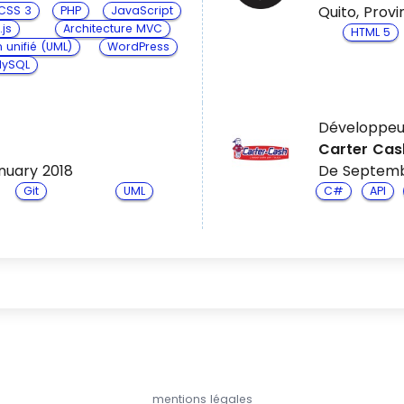
Quito, Prov
CSS 3
PHP
JavaScript
js
Architecture MVC
HTML 5
unifié (UML)
WordPress
ySQL
Développeu
Carter Cas
nuary 2018
De Septemb
Git
UML
C#
API
mentions légales