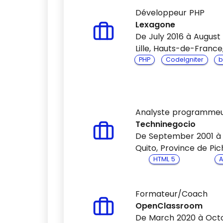
Développeur PHP
Lexagone
De July 2016 à August
Lille, Hauts-de-France
PHP
CodeIgniter
b
Analyste programme
Techninegocio
De September 2001 à
Quito, Province de Pic
HTML 5
A
Formateur/Coach
OpenClassroom
De March 2020 à Oct