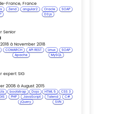
s-de-France, France
ts
Zend
angular2
Oracle
SOAP
P
D3.js
r Senior
d
 2018 à November 2018
COMARCH
API REST
Linux
SOAP
Apache
MySQL
r expert SIG
r 2008 à August 2015
cts
bootstrap
Dojo
HTML 5
CSS 3
GIS
PHP
JavaScript
Talend
C#
jQuery
SVN