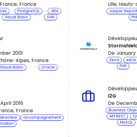
-France, France
Lille, Haut
ces
PostgreSQL
JIRA
Jasper Repor
Visual Basic
SVN
PH
ur
Développeu
Stormshiel
mber 2001
De January
Rhône-Alpes, France
Zend
extJs
PHP
Visual Basic
Oracle
Développeu
I2G
April 2016
De Decembe
-France, France
Business Obje
API REST
Q
irecteur
accompagnement
MySQL
rmation