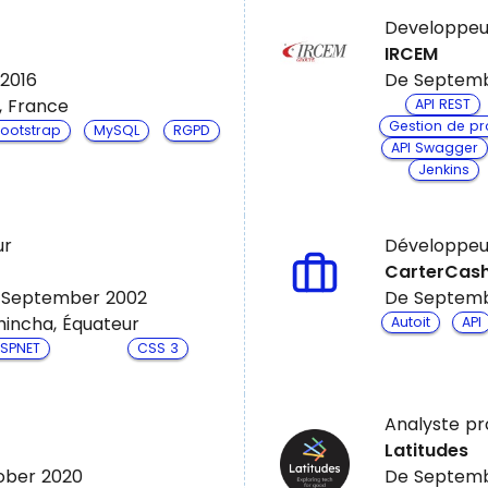
Developpeu
IRCEM
 2016
De Septemb
, France
API REST
Gestion de pro
ootstrap
MySQL
RGPD
API Swagger
Jenkins
ur
Développeu
CarterCas
 September 2002
De Septemb
hincha, Équateur
Autoit
API
SPNET
CSS 3
Analyste p
Latitudes
ober 2020
De Septemb