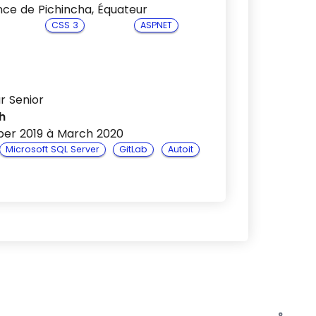
ince de Pichincha, Équateur
CSS 3
ASPNET
r Senior
h
er 2019 à March 2020
Microsoft SQL Server
GitLab
Autoit