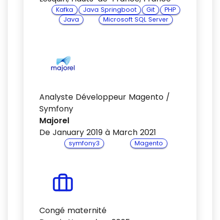
Kafka
Java Springboot
Git
PHP
Java
Microsoft SQL Server
Analyste Développeur Magento /
Symfony
Majorel
De January 2019 à March 2021
symfony3
Magento
Congé maternité