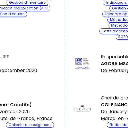
Gestion d’inventaire
Indicateurs
ation d’application (API)
Gestion 
tion d’équipe
Efficacité op
Méthodes
Méthodol
Tests d’accep
RGPD
 JEE
Responsable
AGORA MS
 September 2020
De February
Chef de pr
urs Créatifs)
CGI FINANC
ovember 2025
De January
uts-de-France, France
Marcq-en-B
Collecte des exigences
Études de 