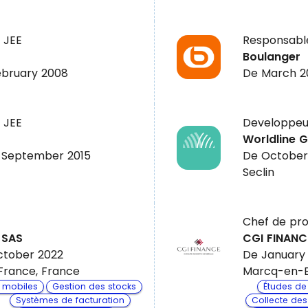
 JEE
Responsable
Boulanger
ebruary 2008
De March 2
 JEE
Developpeu
Worldline G
 September 2015
De October
Seclin
Chef de p
 SAS
CGI FINANC
ctober 2022
De January
France, France
Marcq-en-B
s mobiles
Gestion des stocks
Études de 
Systèmes de facturation
Collecte des