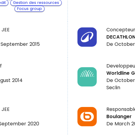
dit
Gestion des ressources
Focus group
 JEE
Concepteur 
DECATHLON
 September 2015
De October
f
Developpeu
Worldline G
gust 2014
De October
Seclin
 JEE
Responsable
Boulanger
 September 2020
De March 2