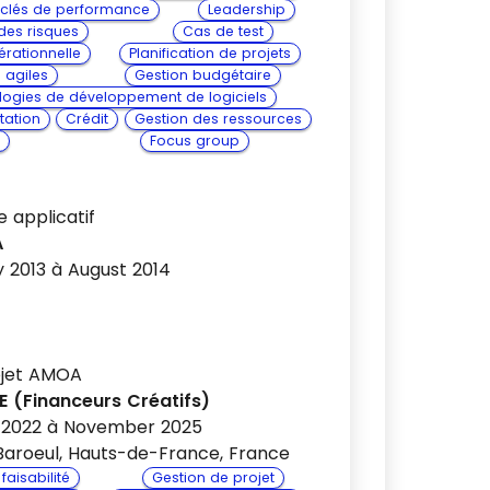
 clés de performance
Leadership
des risques
Cas de test
érationnelle
Planification de projets
 agiles
Gestion budgétaire
ogies de développement de logiciels
tation
Crédit
Gestion des ressources
Focus group
 applicatif
A
 2013 à August 2014
ojet AMOA
E (Financeurs Créatifs)
 2022 à November 2025
aroeul, Hauts-de-France, France
faisabilité
Gestion de projet