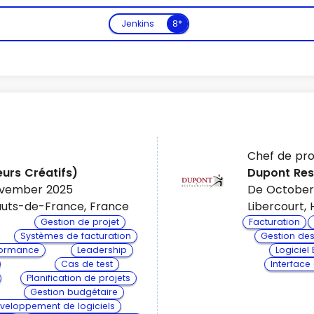
Jenkins
8*
Chef de pro
Voir plus
urs Créatifs)
Dupont Res
ovember 2025
De October
uts-de-France, France
Libercourt,
Gestion de projet
Facturation
Systèmes de facturation
Gestion de
rformance
Leadership
Logiciel 
Cas de test
Interface
Planification de projets
Gestion budgétaire
veloppement de logiciels