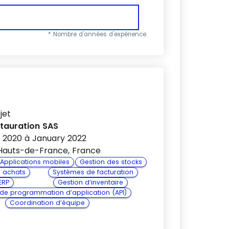
* Nombre d'années d'expérience.
jet
tauration SAS
 2020 à January 2022
 Hauts-de-France, France
Applications mobiles
Gestion des stocks
s achats
Systèmes de facturation
ERP
Gestion d’inventaire
 de programmation d’application (API)
Coordination d’équipe