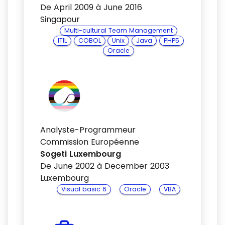
De April 2009 à June 2016
Singapour
Multi-cultural Team Management
ITIL
COBOL
Unix
Java
PHP5
Oracle
Analyste-Programmeur
Commission Européenne
Sogeti Luxembourg
De June 2002 à December 2003
Luxembourg
Visual basic 6
Oracle
VBA