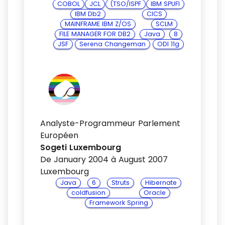
COBOL
JCL
(TSO/ISPF
IBM SPUFI
IBM Db2
CICS
MAINFRAME IBM Z/OS
SCLM
FILE MANAGER FOR DB2
Java
8
JSF
Serena Changeman
ODI 11g
Analyste-Programmeur Parlement
Européen
Sogeti Luxembourg
De January 2004 à August 2007
Luxembourg
Java
6
Struts
Hibernate
coldfusion
Oracle
Framework Spring