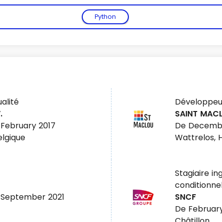
Python
alité
Développeu
.
SAINT MAC
Voir plus
February 2017
De Decembe
elgique
Wattrelos, 
Stagiaire i
conditionnel
 September 2021
SNCF
De February
Châtillon