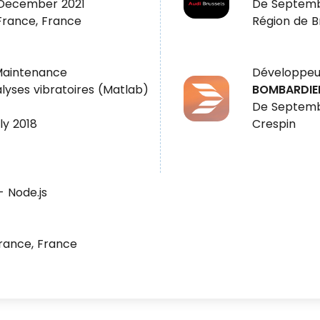
December 2021
De Septemb
France, France
Région de Br
 Maintenance
Développeu
lyses vibratoires (Matlab)
BOMBARDIE
De Septemb
ly 2018
Crespin
 Node.js
rance, France