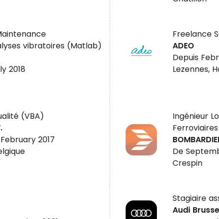
 Maintenance
Freelance S
lyses vibratoires (Matlab)
ADEO
Depuis Febr
ly 2018
Lezennes, H
ualité (VBA)
Ingénieur L
.
Ferroviaires
February 2017
BOMBARDIE
elgique
De Septemb
Crespin
Stagiaire a
Audi Brussel