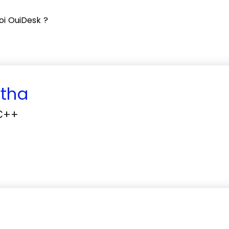
oi OuiDesk ?
rtha
C++