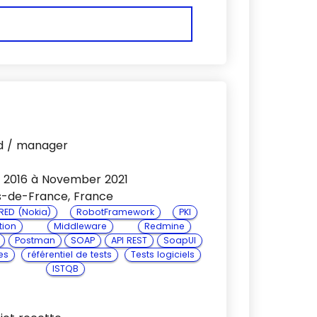
ad / manager
 2016 à November 2021
s-de-France, France
 RED (Nokia)
RobotFramework
PKI
tion
Middleware
Redmine
Postman
SOAP
API REST
SoapUI
es
référentiel de tests
Tests logiciels
ISTQB