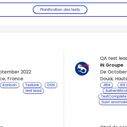
Planification des tests
QA test le
IN Groupe
Voir plus
eptember 2022
De October
ce, France
Douai, Haut
Kanban
TestLink
DSN
JIRA
IDE
test lead
Authentifica
TestComplete
Suivi anomali