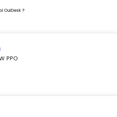
oi OuiDesk ?
n
OW PPO