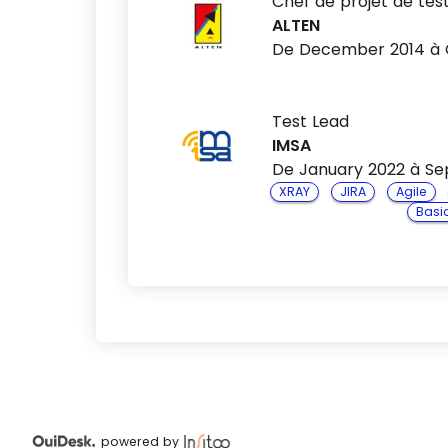
Chef de projet de tes
ALTEN
De December 2014 à 
Test Lead
IMSA
De January 2022 à S
XRAY
JIRA
Agile
Basic
powered by