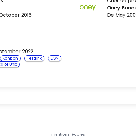
ts
Chef de pro
Oney Banq
October 2016
De May 200
eptember 2022
Kanban
TestLink
DSN
s of Unix
mentions légales