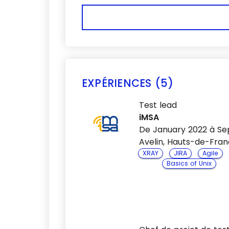
EXPÉRIENCES (5)
Test lead
iMSA
De January 2022 à S
Avelin, Hauts-de-Fran
XRAY
JIRA
Agile
Basics of Unix