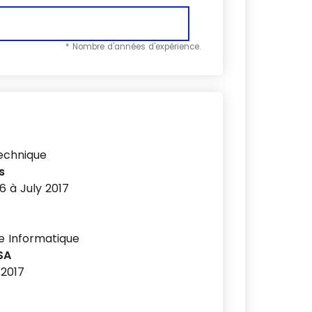
* Nombre d'années d'expérience.
echnique
s
6 à July 2017
e Informatique
 SA
 2017