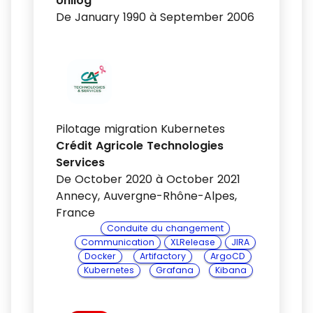
Unilog
De January 1990 à September 2006
Pilotage migration Kubernetes
Crédit Agricole Technologies
Services
De October 2020 à October 2021
Annecy, Auvergne-Rhône-Alpes,
France
Conduite du changement
Communication
XLRelease
JIRA
Docker
Artifactory
ArgoCD
Kubernetes
Grafana
Kibana