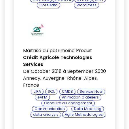
CoreData
WordPress
Maîtrise du patrimoine Produit
Crédit Agricole Technologies
Services
De October 2018 à September 2020
Annecy, Auvergne-Rhône-Alpes,
France
JIRA
SQL
CMDB
Service Now
eAPM
Animation d'ateliers
Conduite du changement
Communication
Data Modeling
data analysis
Agile Methodologies