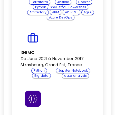
Terraform
Ansible
Docker
Python / Shell et/ou Powershell
Artifactory
ARM
API REST
Agile
Azure DevOps
IGBMC
De June 2021 à November 2017
Strasbourg, Grand Est, France
Python
Jupyter Notebook
Big data
data analysis