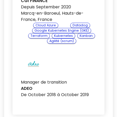
CGI FINANCE
Depuis September 2020
Marcq-en-Baroeul, Hauts-de-
France, France
Cloud Azure
Datadog
Google Kubernetes Engine (GKE)
Terraform
Kubernetes
Kanban
Agilité (scrum)
Manager de transition
ADEO
De October 2018 à October 2019